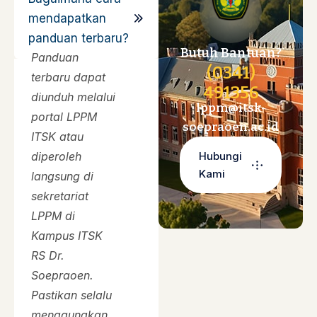
mendapatkan
panduan terbaru?
Butuh Bantuan?
Panduan
(0341)
terbaru dapat
491356
diunduh melalui
lppm@itsk-
portal LPPM
soepraoen.ac.id
ITSK atau
diperoleh
Hubungi
Kami
langsung di
sekretariat
LPPM di
Kampus ITSK
RS Dr.
Soepraoen.
Pastikan selalu
menggunakan