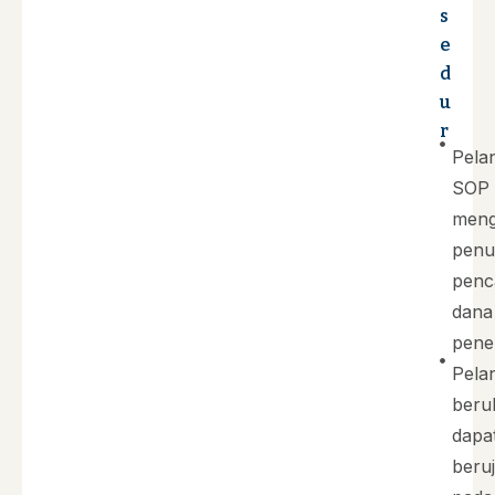
s
e
d
u
r
Pela
SOP 
meng
penu
penc
dana
penel
Pela
beru
dapa
beru