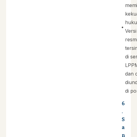
memil
keku
huku
Versi
resm
ters
di se
LPP
dan 
diun
di po
6
.
S
a
n