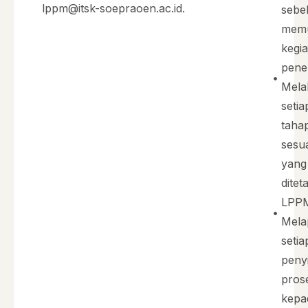
lppm@itsk-soepraoen.ac.id
.
sebe
memu
kegi
pene
Mela
setia
taha
sesu
yang
dite
LPP
Mela
setia
peny
pros
kepa