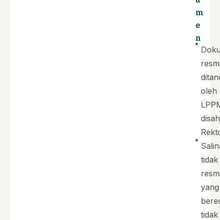
m
e
n
Dok
resm
dita
oleh
LPP
disa
Rekto
Sali
tidak
resm
yang
bere
tidak