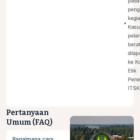
pada
peng
kegia
Kasu
pela
bera
dila
ke K
Etik
Penel
ITSK
Pertanyaan
Umum (FAQ)
Bagaimana cara